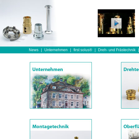
News
|
Unternehmen
|
first solus®
|
Dreh- und Frästechnik
|